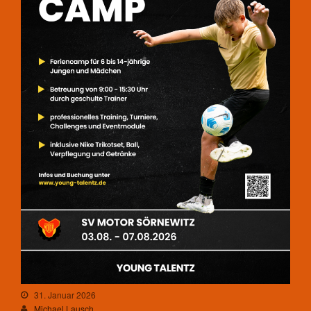
Statistisches
Aufnahmeantrag
Änderungsantrag
Satzung
Mitgliedsbeitrag
Beitragsordnung
Bankverbindung
Datenschutzordnung
Shop
Abteilungen
Badminton
Aktuelles
Kontakt
Trainingszeiten und Orte
Basketball
Aktuelles
31. Januar 2026
Michael Lausch