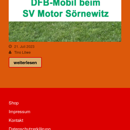
Trainingszeiten und Orte
Gymnastik
Aktuelles
Kontakt
Trainingszeiten und Orte
Herzsport
21. Juli 2023
Kegeln
Tino Löwe
Aktuelles
weiterlesen
Kontakt
Mannschaften Kegeln
1. Männer
Trainingszeiten und Orte
Reha-Sport
Shop
Aktuelles
Kontakt
Impressum
Trainingszeiten und Orte
Kontakt
Tischtennis
Datenschutzerklärung