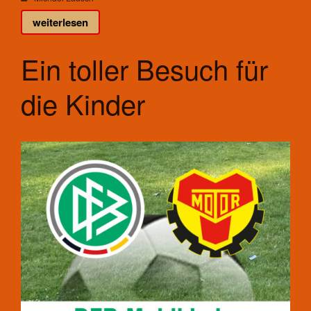
Kontakt
weiterlesen
Mannschaften
Spieltrieb/Spielplan
Ein toller Besuch für
Fitness
Aktuelles
die Kinder
Kontakt
Trainingszeiten und Orte
Fußball
Aktuelles
Kontakt
Mannschaften Fußball
1. Männer
2. Männer
Alte Herren
D-Junioren
E-Junioren
Traditionsmannschaft/Freizeit