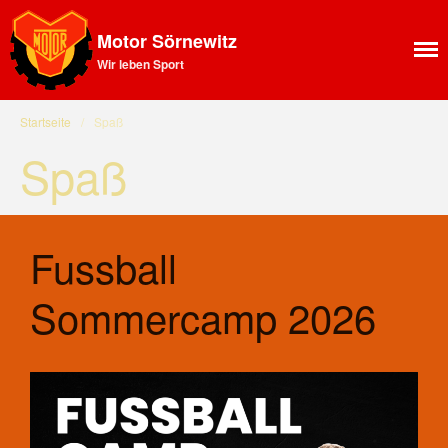
Motor Sörnewitz
Wir leben Sport
Aktuelles
Startseite
/
Spaß
News Feed
Spaß
Allgemeines
Ansprechpartner SV Motor
Sörnewitz
Vorstand
Fussball
Angebote
Shop
Sommercamp 2026
Fitness
Kegelbahn
Vereinsbus
Vereinsheim
Chronik
Sektion Bergsteigen