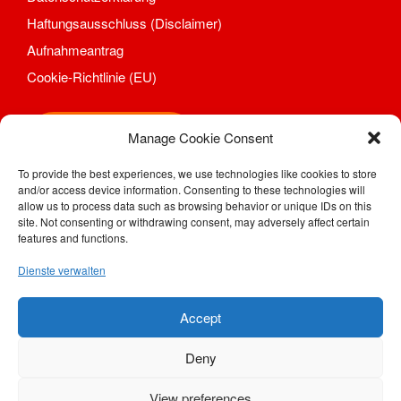
Aktuelles
Haftungsausschluss (Disclaimer)
Kontakt
Aufnahmeantrag
Trainingszeiten und Orte
Cookie-Richtlinie (EU)
Shop
Shop
Manage Cookie Consent
Impressum
Kontakt
To provide the best experiences, we use technologies like cookies to store
and/or access device information. Consenting to these technologies will
SV Motor Sörnewitz e. V.
Datenschutzerklärung
allow us to process data such as browsing behavior or unique IDs on this
Kahlhügelweg 31
Haftungsausschluss
site. Not consenting or withdrawing consent, may adversely affect certain
01640 Coswig / Sörnewitz
features and functions.
(Disclaimer)
Telefon: (0 35 23) 7 28 94
Aufnahmeantrag
Dienste verwalten
Telefax: (0 35 23) 77 48 08
e-Mail:
geschaeftsstelle@motor-soernewitz.de
Cookie-Richtlinie (EU)
Internet:
www.motor-soernewitz.de
Accept
Deny
View preferences