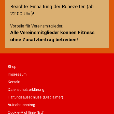
Mannschaften
Beachte: Einhaltung der Ruhezeiten (ab
Spieltrieb/Spielplan
22:00 Uhr)!
Fitness
Aktuelles
Vorteile für Vereinsmitglieder:
Kontakt
Alle Vereinsmitglieder können Fitness
Trainingszeiten und Orte
ohne Zusatzbeitrag betreiben!
Fußball
Aktuelles
Kontakt
Mannschaften Fußball
Shop
1. Männer
Impressum
2. Männer
Kontakt
Alte Herren
Datenschutzerklärung
D-Junioren
Haftungsausschluss (Disclaimer)
E-Junioren
Aufnahmeantrag
Traditionsmannschaft/Freizeit
Cookie-Richtlinie (EU)
Trainingszeiten und Orte