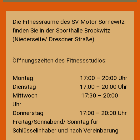
Statistisches
Aufnahmeantrag
Änderungsantrag
Die Fitnessräume des SV Motor Sörnewitz
Satzung
finden Sie in der Sporthalle Brockwitz
Mitgliedsbeitrag
(Niederseite/ Dresdner Straße)
Beitragsordnung
Bankverbindung
Öffnungszeiten des Fitnessstudios:
Datenschutzordnung
Shop
Montag 17:00 – 20:00 Uhr
Abteilungen
Dienstag 17:00 – 20:00 Uhr
Badminton
Mittwoch 17:30 – 20:00
Aktuelles
Uhr
Kontakt
Trainingszeiten und Orte
Donnerstag 17:00 – 20:00 Uhr
Basketball
Freitag/Sonnabend/ Sonntag für
Aktuelles
Schlüsselinhaber und nach Vereinbarung
Kontakt