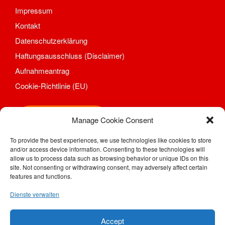
Mannschaften
Impressum
Spieltrieb/Spielplan
Kontakt
Fitness
Datenschutzerklärung
Aktuelles
Haftungsausschluss (Disclaimer)
Kontakt
Aufnahmeantrag
Trainingszeiten und Orte
Cookie-Richtlinie (EU)
Fußball
Aktuelles
Kontakt
Shop
Manage Cookie Consent
Mannschaften Fußball
1. Männer
To provide the best experiences, we use technologies like cookies to store
and/or access device information. Consenting to these technologies will
SV Motor Sörnewitz e. V.
2. Männer
allow us to process data such as browsing behavior or unique IDs on this
Kahlhügelweg 31
Alte Herren
site. Not consenting or withdrawing consent, may adversely affect certain
01640 Coswig / Sörnewitz
features and functions.
D-Junioren
Telefon: (0 35 23) 7 28 94
E-Junioren
Dienste verwalten
Telefax: (0 35 23) 77 48 08
Traditionsmannschaft/Freizeit
e-Mail:
geschaeftsstelle@motor-soernewitz.de
Internet:
www.motor-soernewitz.de
Trainingszeiten und Orte
Accept