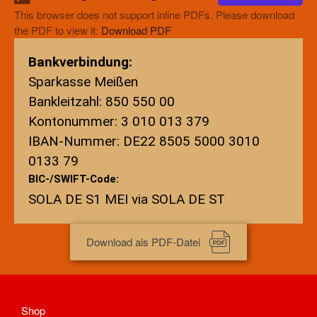
This browser does not support inline PDFs. Please download
Aufnahmeantrag
the PDF to view it:
Download PDF
Änderungsantrag
Satzung
Bankverbindung:
Mitgliedsbeitrag
Sparkasse Meißen
Beitragsordnung
Bankleitzahl: 850 550 00
Bankverbindung
Kontonummer: 3 010 013 379
Datenschutzordnung
IBAN-Nummer: DE22 8505 5000 3010
Shop
0133 79
Abteilungen
BIC-/SWIFT-Code:
Badminton
SOLA DE S1 MEI via SOLA DE ST
Aktuelles
Kontakt
Download als PDF-Datei
Trainingszeiten und Orte
Basketball
Aktuelles
Kontakt
Shop