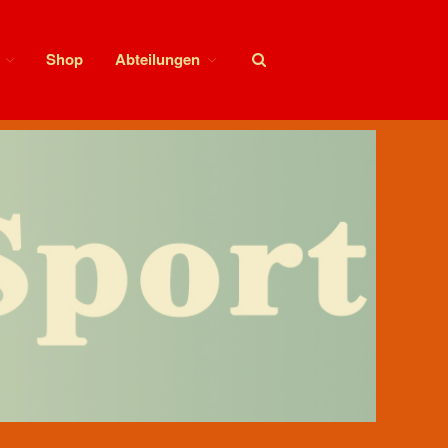
Shop
Abteilungen
Aktuelles
News Feed
Allgemeines
Ansprechpartner SV Motor
Sörnewitz
Vorstand
Angebote
Shop
Fitness
Kegelbahn
Vereinsbus
Vereinsheim
Chronik
Sektion Bergsteigen
Statistisches