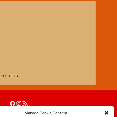
Aufnahmeantrag
Änderungsantrag
Satzung
Mitgliedsbeitrag
Beitragsordnung
Bankverbindung
Datenschutzordnung
Shop
Abteilungen
Badminton
ht`s los
Aktuelles
Kontakt
Trainingszeiten und Orte
Basketball
Aktuelles
Kontakt
Manage Cookie Consent