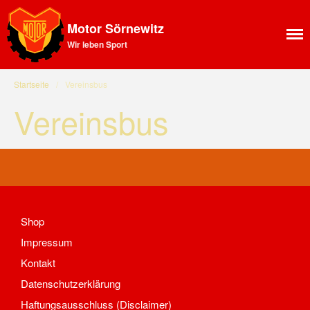
Motor Sörnewitz
Wir leben Sport
Aktuelles
News Feed
Allgemeines
Startseite
/
Vereinsbus
Ansprechpartner SV Motor
Vereinsbus
Sörnewitz
Vorstand
Angebote
Shop
Fitness
Kegelbahn
Shop
Vereinsbus
Impressum
Vereinsheim
Kontakt
Chronik
Sektion Bergsteigen
Datenschutzerklärung
Statistisches
Haftungsausschluss (Disclaimer)