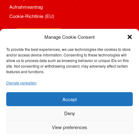
Aufnahmeantrag
Aufnahmeantrag
Änderungsantrag
Cookie-Richtlinie (EU)
Satzung
Mitgliedsbeitrag
Shop
Manage Cookie Consent
Beitragsordnung
Bankverbindung
To provide the best experiences, we use technologies like cookies to store
Datenschutzordnung
and/or access device information. Consenting to these technologies will
SV Motor Sörnewitz e. V.
allow us to process data such as browsing behavior or unique IDs on this
Shop
Kahlhügelweg 31
site. Not consenting or withdrawing consent, may adversely affect certain
01640 Coswig / Sörnewitz
Abteilungen
features and functions.
Telefon: (0 35 23) 7 28 94
Badminton
Dienste verwalten
Telefax: (0 35 23) 77 48 08
Aktuelles
e-Mail:
geschaeftsstelle@motor-soernewitz.de
Kontakt
Internet:
www.motor-soernewitz.de
Accept
Trainingszeiten und Orte
Deny
Basketball
Aktuelles
View preferences
Kontakt
© 2022 SV Motor Sörnewitz e. V. / artTECc:om
Mannschaften