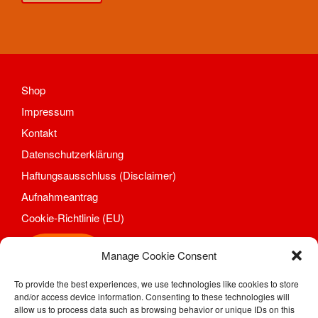
Aufnahmeantrag
Änderungsantrag
Satzung
Mitgliedsbeitrag
Shop
Beitragsordnung
Bankverbindung
Impressum
Datenschutzordnung
Kontakt
Shop
Datenschutzerklärung
Abteilungen
Haftungsausschluss (Disclaimer)
Badminton
Aufnahmeantrag
Aktuelles
Cookie-Richtlinie (EU)
Kontakt
Trainingszeiten und Orte
Shop
Manage Cookie Consent
Basketball
Aktuelles
To provide the best experiences, we use technologies like cookies to store
SV Motor Sörnewitz e. V.
and/or access device information. Consenting to these technologies will
Kontakt
Kahlhügelweg 31
allow us to process data such as browsing behavior or unique IDs on this