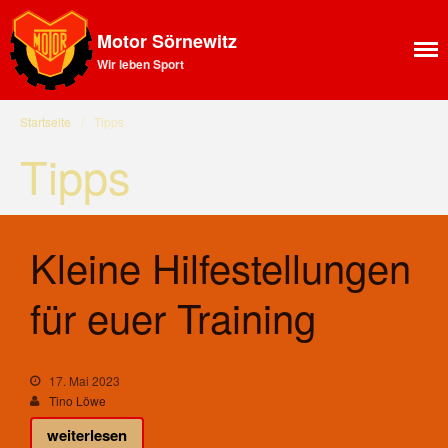
Motor Sörnewitz
Wir leben Sport
Aktuelles
News Feed
Startseite
/
Tipps
Allgemeines
Tipps
Ansprechpartner SV Motor
Sörnewitz
Vorstand
Angebote
Kleine Hilfestellungen
Shop
Fitness
für euer Training
Kegelbahn
Vereinsbus
Vereinsheim
17. Mai 2023
Chronik
Tino Löwe
Sektion Bergsteigen
weiterlesen
Statistisches