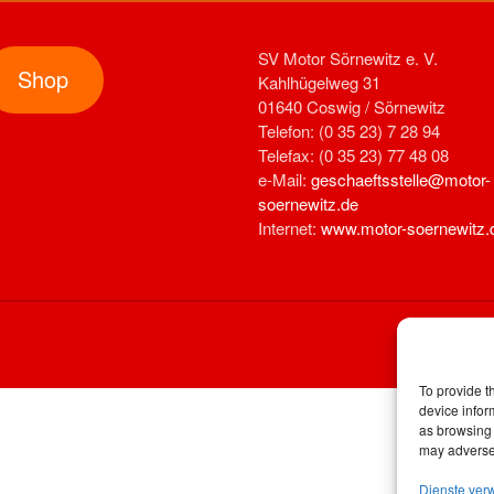
SV Motor Sörnewitz e. V.
Shop
Kahlhügelweg 31
01640 Coswig / Sörnewitz
Telefon: (0 35 23) 7 28 94
Telefax: (0 35 23) 77 48 08
e-Mail:
geschaeftsstelle@motor-
soernewitz.de
Internet:
www.motor-soernewitz.
To provide t
device infor
as browsing 
may adversel
Dienste ver