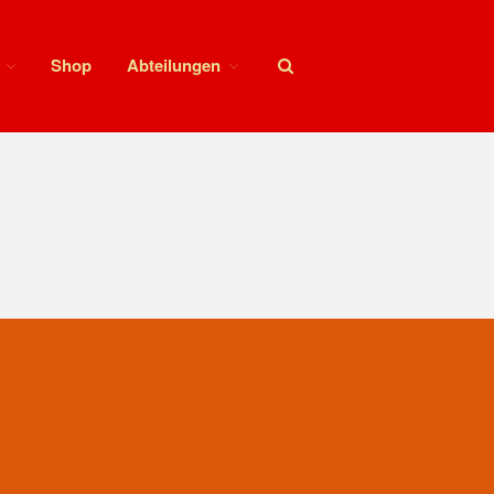
Shop
Abteilungen
Aktuelles
News Feed
Allgemeines
Ansprechpartner SV Motor
Sörnewitz
Vorstand
Angebote
Shop
Fitness
Kegelbahn
Vereinsbus
Vereinsheim
Chronik
Sektion Bergsteigen
Statistisches