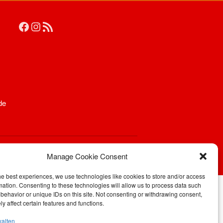
Aufnahmeantrag
Änderungsantrag
Satzung
Mitgliedsbeitrag
Beitragsordnung
Bankverbindung
Datenschutzordnung
Shop
de
Abteilungen
Badminton
Aktuelles
Manage Cookie Consent
Kontakt
Trainingszeiten und Orte
he best experiences, we use technologies like cookies to store and/or access
Basketball
mation. Consenting to these technologies will allow us to process data such
behavior or unique IDs on this site. Not consenting or withdrawing consent,
Aktuelles
y affect certain features and functions.
Kontakt
walten
Mannschaften