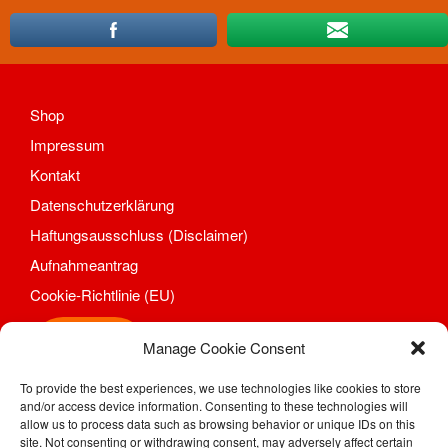
Aufnahmeantrag
Änderungsantrag
Satzung
Mitgliedsbeitrag
Shop
Beitragsordnung
Impressum
Bankverbindung
Kontakt
Datenschutzordnung
Datenschutzerklärung
Shop
Haftungsausschluss (Disclaimer)
Abteilungen
Aufnahmeantrag
Badminton
Aktuelles
Cookie-Richtlinie (EU)
Kontakt
Shop
Trainingszeiten und Orte
Manage Cookie Consent
Basketball
To provide the best experiences, we use technologies like cookies to store
SV Motor Sörnewitz e. V.
Aktuelles
and/or access device information. Consenting to these technologies will
Kahlhügelweg 31
Kontakt
allow us to process data such as browsing behavior or unique IDs on this
01640 Coswig / Sörnewitz
site. Not consenting or withdrawing consent, may adversely affect certain