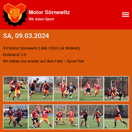
Motor Sörnewitz
Wir leben Sport
Aktuelles
News Feed
SA, 09.03.2024
Allgemeines
Ansprechpartner SV Motor
SV Motor Sörnewitz 2.MÄ / ESV Lok Wülknitz
Sörnewitz
Endstand: 2:0
Vorstand
Wir sehen uns wieder auf dem Feld – Sport frei!
Angebote
Shop
Fitness
Kegelbahn
Vereinsbus
Vereinsheim
Chronik
Sektion Bergsteigen
Statistisches