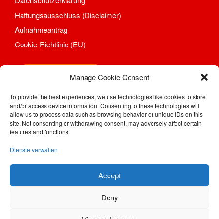
Datenschutzerklärung
Gymnastik
Haftungsausschluss (Disclaimer)
Aktuelles
Aufnahmeantrag
Kontakt
Cookie-Richtlinie (EU)
Trainingszeiten und Orte
Herzsport
Shop
Manage Cookie Consent
Kegeln
Aktuelles
To provide the best experiences, we use technologies like cookies to store
Kontakt
and/or access device information. Consenting to these technologies will
SV Motor Sörnewitz e. V.
allow us to process data such as browsing behavior or unique IDs on this
Mannschaften Kegeln
Kahlhügelweg 31
site. Not consenting or withdrawing consent, may adversely affect certain
1. Männer
01640 Coswig / Sörnewitz
features and functions.
Telefon: (0 35 23) 7 28 94
Trainingszeiten und Orte
Dienste verwalten
Telefax: (0 35 23) 77 48 08
Reha-Sport
e-Mail:
geschaeftsstelle@motor-soernewitz.de
Aktuelles
Internet:
www.motor-soernewitz.de
Accept
Kontakt
Trainingszeiten und Orte
Deny
Tischtennis