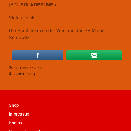
(BIC:
SOLADES1MEI
).
Mannschaften
Spieltrieb/Spielplan
Vielen Dank!
Fitness
Aktuelles
Die Sportler sowie der Vorstand des SV Motor
Sörnewitz
Kontakt
Trainingszeiten und Orte
Fußball
Aktuelles
28. Februar 2017
Kontakt
Silke Herzog
Mannschaften Fußball
1. Männer
2. Männer
Alte Herren
Shop
D-Junioren
Impressum
E-Junioren
Kontakt
Traditionsmannschaft/Freizeit
Trainingszeiten und Orte