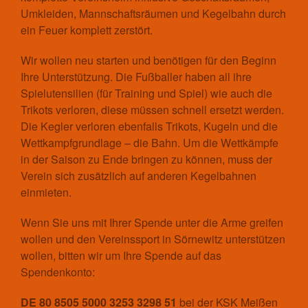
Statistisches
Umkleiden, Mannschaftsräumen und Kegelbahn durch
Aufnahmeantrag
ein Feuer komplett zerstört.
Änderungsantrag
Wir wollen neu starten und benötigen für den Beginn
Satzung
Ihre Unterstützung. Die Fußballer haben all ihre
Mitgliedsbeitrag
Spielutensilien (für Training und Spiel) wie auch die
Beitragsordnung
Trikots verloren, diese müssen schnell ersetzt werden.
Bankverbindung
Die Kegler verloren ebenfalls Trikots, Kugeln und die
Datenschutzordnung
Wettkampfgrundlage – die Bahn. Um die Wettkämpfe
Shop
in der Saison zu Ende bringen zu können, muss der
Abteilungen
Verein sich zusätzlich auf anderen Kegelbahnen
einmieten.
Badminton
Aktuelles
Wenn Sie uns mit Ihrer Spende unter die Arme greifen
Kontakt
wollen und den Vereinssport in Sörnewitz unterstützen
Trainingszeiten und Orte
wollen, bitten wir um Ihre Spende auf das
Basketball
Spendenkonto:
Aktuelles
DE 80 8505 5000 3253 3298 51
bei der KSK Meißen
Kontakt