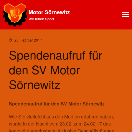
Motor Sörnewitz
Wir leben Sport
Aktuelles
News Feed
28. Februar 2017
Allgemeines
Spendenaufruf für
Ansprechpartner SV Motor
Sörnewitz
den SV Motor
Vorstand
Angebote
Sörnewitz
Shop
Fitness
Kegelbahn
Spendenaufruf für den SV Motor Sörnewitz
Vereinsbus
Vereinsheim
Wie Sie vielleicht aus den Medien erfahren haben,
Chronik
wurde in der Nacht vom 23.02. zum 24.02.17 das
Sektion Bergsteigen
komplette Vereinsheim inklusive Geschäftsräumen,