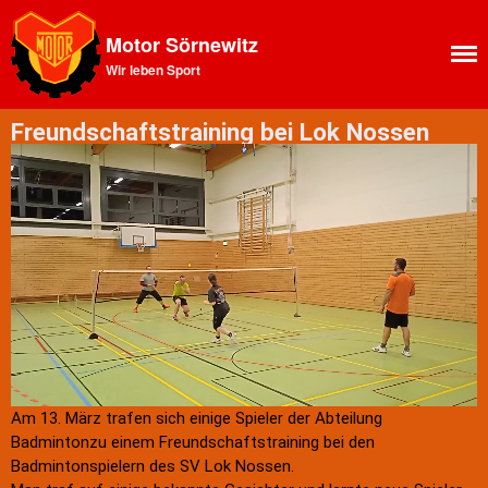
Motor Sörnewitz
Wir leben Sport
Aktuelles
News Feed
Freundschaftstraining bei Lok Nossen
Allgemeines
Ansprechpartner SV Motor
Sörnewitz
Vorstand
Angebote
Shop
Fitness
Kegelbahn
Vereinsbus
Vereinsheim
Am 13. März trafen sich einige Spieler der Abteilung
Chronik
Badmintonzu einem Freundschaftstraining bei den
Sektion Bergsteigen
Badmintonspielern des SV Lok Nossen.
Statistisches