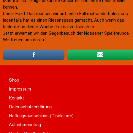
Man traf auf einige bekannte Gesichter und lernte neue Spieler
Aufnahmeantrag
kennen.
Unser Fazit: Das müssen wir auf jeden Fall mal wiederholen, uns
Änderungsantrag
jedenfalls hat es einen Riesenspass gemacht. Auch wenn das
Satzung
bedeutet in dieser Woche dreimal zu trainieren.
Mitgliedsbeitrag
Jetzt erwarten wir den Gegenbesuch der Nossener Spielfreunde.
Beitragsordnung
Wir freuen uns darauf.
Bankverbindung
Datenschutzordnung
Shop
Abteilungen
Shop
Badminton
Aktuelles
Impressum
Kontakt
Kontakt
Trainingszeiten und Orte
Datenschutzerklärung
Basketball
Haftungsausschluss (Disclaimer)
Aktuelles
Aufnahmeantrag
Kontakt