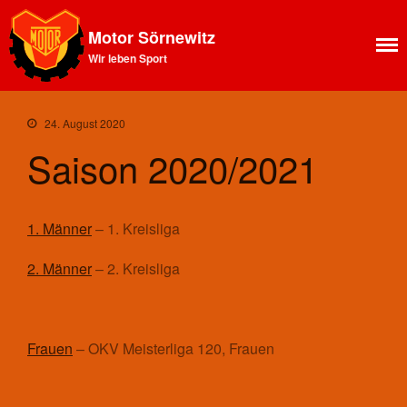
Motor Sörnewitz
Wir leben Sport
Aktuelles
News Feed
Allgemeines
24. August 2020
Ansprechpartner SV Motor
Saison 2020/2021
Sörnewitz
Vorstand
Angebote
1. Männer
– 1. Kreisliga
Shop
Fitness
2. Männer
– 2. Kreisliga
Kegelbahn
Vereinsbus
Vereinsheim
Frauen
– OKV Meisterliga 120, Frauen
Chronik
Sektion Bergsteigen
Statistisches