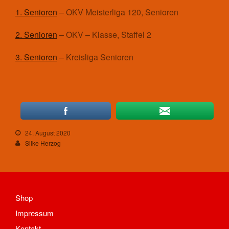
1. Senioren
– OKV Meisterliga 120, Senioren
Aufnahmeantrag
Änderungsantrag
2. Senioren
– OKV – Klasse, Staffel 2
Satzung
Mitgliedsbeitrag
3. Senioren
– Kreisliga Senioren
Beitragsordnung
Bankverbindung
Datenschutzordnung
Shop
Abteilungen
24. August 2020
Badminton
Silke Herzog
Aktuelles
Kontakt
Trainingszeiten und Orte
Basketball
Shop
Aktuelles
Impressum
Kontakt
Kontakt