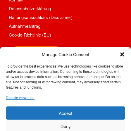
Mannschaften
Datenschutzerklärung
Spieltrieb/Spielplan
Haftungsausschluss (Disclaimer)
Fitness
Aufnahmeantrag
Aktuelles
Kontakt
Cookie-Richtlinie (EU)
Trainingszeiten und Orte
Fußball
Shop
Manage Cookie Consent
Aktuelles
Kontakt
To provide the best experiences, we use technologies like cookies to store
and/or access device information. Consenting to these technologies will
SV Motor Sörnewitz e. V.
Mannschaften Fußball
allow us to process data such as browsing behavior or unique IDs on this
Kahlhügelweg 31
1. Männer
site. Not consenting or withdrawing consent, may adversely affect certain
01640 Coswig / Sörnewitz
features and functions.
2. Männer
Telefon: (0 35 23) 7 28 94
Alte Herren
Dienste verwalten
Telefax: (0 35 23) 77 48 08
D-Junioren
e-Mail:
geschaeftsstelle@motor-soernewitz.de
Internet:
www.motor-soernewitz.de
E-Junioren
Accept
Traditionsmannschaft/Freizeit
Deny
Trainingszeiten und Orte