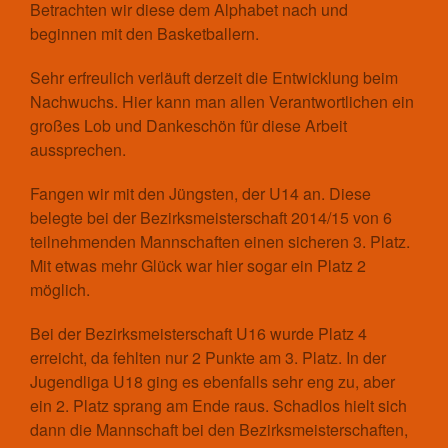
Betrachten wir diese dem Alphabet nach und
Aktuelles
beginnen mit den Basketballern.
Kontakt
Mannschaften
Sehr erfreulich verläuft derzeit die Entwicklung beim
Spieltrieb/Spielplan
Nachwuchs. Hier kann man allen Verantwortlichen ein
großes Lob und Dankeschön für diese Arbeit
Fitness
aussprechen.
Aktuelles
Kontakt
Fangen wir mit den Jüngsten, der U14 an. Diese
Trainingszeiten und Orte
belegte bei der Bezirksmeisterschaft 2014/15 von 6
Fußball
teilnehmenden Mannschaften einen sicheren 3. Platz.
Aktuelles
Mit etwas mehr Glück war hier sogar ein Platz 2
Kontakt
möglich.
Mannschaften Fußball
Bei der Bezirksmeisterschaft U16 wurde Platz 4
1. Männer
erreicht, da fehlten nur 2 Punkte am 3. Platz. In der
2. Männer
Jugendliga U18 ging es ebenfalls sehr eng zu, aber
Alte Herren
ein 2. Platz sprang am Ende raus. Schadlos hielt sich
D-Junioren
dann die Mannschaft bei den Bezirksmeisterschaften,
E-Junioren