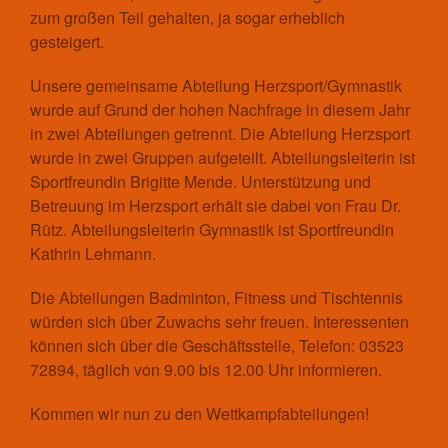
Chronik
zum großen Teil gehalten, ja sogar erheblich
Sektion Bergsteigen
gesteigert.
Statistisches
Unsere gemeinsame Abteilung Herzsport/Gymnastik
Aufnahmeantrag
wurde auf Grund der hohen Nachfrage in diesem Jahr
Änderungsantrag
in zwei Abteilungen getrennt. Die Abteilung Herzsport
Satzung
wurde in zwei Gruppen aufgeteilt. Abteilungsleiterin ist
Mitgliedsbeitrag
Sportfreundin Brigitte Mende. Unterstützung und
Beitragsordnung
Betreuung im Herzsport erhält sie dabei von Frau Dr.
Bankverbindung
Rütz. Abteilungsleiterin Gymnastik ist Sportfreundin
Datenschutzordnung
Kathrin Lehmann.
Shop
Die Abteilungen Badminton, Fitness und Tischtennis
Abteilungen
würden sich über Zuwachs sehr freuen. Interessenten
Badminton
können sich über die Geschäftsstelle, Telefon: 03523
Aktuelles
72894, täglich von 9.00 bis 12.00 Uhr informieren.
Kontakt
Kommen wir nun zu den Wettkampfabteilungen!
Trainingszeiten und Orte
Basketball