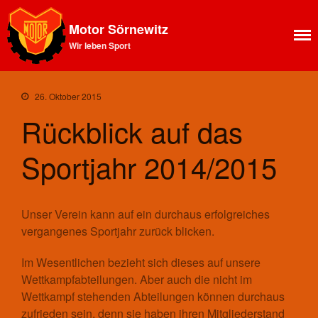
Motor Sörnewitz
Wir leben Sport
26. Oktober 2015
Aktuelles
Rückblick auf das
News Feed
Allgemeines
Sportjahr 2014/2015
Ansprechpartner SV Motor
Sörnewitz
Vorstand
Angebote
Unser Verein kann auf ein durchaus erfolgreiches
vergangenes Sportjahr zurück blicken.
Shop
Fitness
Im Wesentlichen bezieht sich dieses auf unsere
Kegelbahn
Wettkampfabteilungen. Aber auch die nicht im
Vereinsbus
Wettkampf stehenden Abteilungen können durchaus
Vereinsheim
zufrieden sein, denn sie haben ihren Mitgliederstand