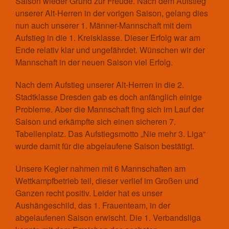
Saison wieder Grund zur Freude. Nach dem Aufstieg
unserer Alt-Herren in der vorigen Saison, gelang dies
Tischtennis
nun auch unserer 1. Männer-Mannschaft mit dem
Aktuelles
Aufstieg in die 1. Kreisklasse. Dieser Erfolg war am
Kontakt
Ende relativ klar und ungefährdet. Wünschen wir der
Trainingszeiten und Orte
Mannschaft in der neuen Saison viel Erfolg.
Nach dem Aufstieg unserer Alt-Herren in die 2.
Shop
Stadtklasse Dresden gab es doch anfänglich einige
Impressum
Probleme. Aber die Mannschaft fing sich im Lauf der
Kontakt
Saison und erkämpfte sich einen sicheren 7.
Tabellenplatz. Das Aufstiegsmotto „Nie mehr 3. Liga“
Datenschutzerklärung
wurde damit für die abgelaufene Saison bestätigt.
Haftungsausschluss
(Disclaimer)
Unsere Kegler nahmen mit 6 Mannschaften am
Aufnahmeantrag
Wettkampfbetrieb teil, dieser verlief im Großen und
Cookie-Richtlinie (EU)
Ganzen recht positiv. Leider hat es unser
Aushängeschild, das 1. Frauenteam, in der
abgelaufenen Saison erwischt. Die 1. Verbandsliga