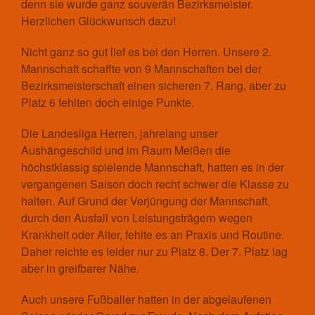
denn sie wurde ganz souverän Bezirksmeister.
Traditionsmannschaft/Freizeit
Herzlichen Glückwunsch dazu!
Trainingszeiten und Orte
Nicht ganz so gut lief es bei den Herren. Unsere 2.
Gymnastik
Mannschaft schaffte von 9 Mannschaften bei der
Aktuelles
Bezirksmeisterschaft einen sicheren 7. Rang, aber zu
Kontakt
Platz 6 fehlten doch einige Punkte.
Trainingszeiten und Orte
Herzsport
Die Landesliga Herren, jahrelang unser
Kegeln
Aushängeschild und im Raum Meißen die
höchstklassig spielende Mannschaft, hatten es in der
Aktuelles
vergangenen Saison doch recht schwer die Klasse zu
Kontakt
halten. Auf Grund der Verjüngung der Mannschaft,
Mannschaften Kegeln
durch den Ausfall von Leistungsträgern wegen
1. Männer
Krankheit oder Alter, fehlte es an Praxis und Routine.
Trainingszeiten und Orte
Daher reichte es leider nur zu Platz 8. Der 7. Platz lag
Reha-Sport
aber in greifbarer Nähe.
Aktuelles
Kontakt
Auch unsere Fußballer hatten in der abgelaufenen
Trainingszeiten und Orte