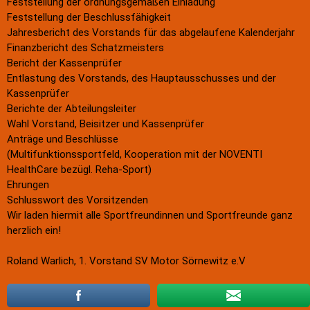
Statistisches
Feststellung der ordnungsgemäßen Einladung
Feststellung der Beschlussfähigkeit
Aufnahmeantrag
Jahresbericht des Vorstands für das abgelaufene Kalenderjahr
Änderungsantrag
Finanzbericht des Schatzmeisters
Satzung
Bericht der Kassenprüfer
Mitgliedsbeitrag
Entlastung des Vorstands, des Hauptausschusses und der
Kassenprüfer
Beitragsordnung
Berichte der Abteilungsleiter
Bankverbindung
Wahl Vorstand, Beisitzer und Kassenprüfer
Datenschutzordnung
Anträge und Beschlüsse
Shop
(Multifunktionssportfeld, Kooperation mit der NOVENTI
Abteilungen
HealthCare bezügl. Reha-Sport)
Ehrungen
Badminton
Schlusswort des Vorsitzenden
Aktuelles
Wir laden hiermit alle Sportfreundinnen und Sportfreunde ganz
Kontakt
herzlich ein!
Trainingszeiten und Orte
Roland Warlich, 1. Vorstand SV Motor Sörnewitz e.V
Basketball
Aktuelles
Kontakt