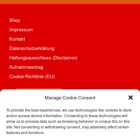
Mannschaften
Spieltrieb/Spielplan
Shop
Fitness
Aktuelles
Impressum
Kontakt
Kontakt
Trainingszeiten und Orte
Datenschutzerklärung
Fußball
Haftungsausschluss (Disclaimer)
Aktuelles
Aufnahmeantrag
Kontakt
Cookie-Richtlinie (EU)
Mannschaften Fußball
1. Männer
2. Männer
Shop
Manage Cookie Consent
Alte Herren
To provide the best experiences, we use technologies like cookies to store
D-Junioren
and/or access device information. Consenting to these technologies will
SV Motor Sörnewitz e. V.
E-Junioren
allow us to process data such as browsing behavior or unique IDs on this
Kahlhügelweg 31
site. Not consenting or withdrawing consent, may adversely affect certain
Traditionsmannschaft/Freizeit
01640 Coswig / Sörnewitz
features and functions.
Trainingszeiten und Orte
Telefon: (0 35 23) 7 28 94