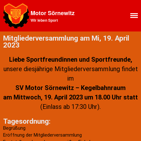
Motor Sörnewitz
Wir leben Sport
Aktuelles
News Feed
Mitgliederversammlung am Mi, 19. April
Allgemeines
2023
Ansprechpartner SV Motor
Sörnewitz
Liebe Sportfreundinnen und Sportfreunde,
Vorstand
unsere diesjährige Mitgliederversammlung findet
Angebote
im
Shop
SV Motor Sörnewitz – Kegelbahnraum
Fitness
am Mittwoch, 19. April 2023 um 18.00 Uhr statt
Kegelbahn
(Einlass ab 17:30 Uhr).
Vereinsbus
Vereinsheim
Tagesordnung:
Chronik
Begrüßung
Sektion Bergsteigen
Eröffnung der Mitgliederversammlung