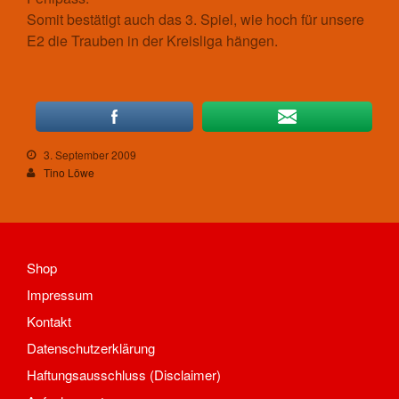
Mannschaften
Somit bestätigt auch das 3. Spiel, wie hoch für unsere
E2 die Trauben in der Kreisliga hängen.
Spieltrieb/Spielplan
Fitness
Aktuelles
Kontakt
Trainingszeiten und Orte
3. September 2009
Fußball
Tino Löwe
Aktuelles
Kontakt
Mannschaften Fußball
1. Männer
Shop
2. Männer
Impressum
Alte Herren
Kontakt
D-Junioren
Datenschutzerklärung
E-Junioren
Traditionsmannschaft/Freizeit
Haftungsausschluss (Disclaimer)
Trainingszeiten und Orte