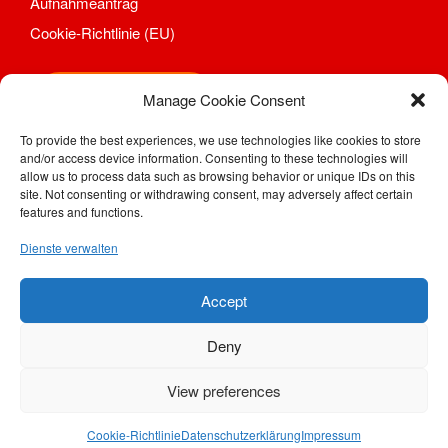
Aufnahmeantrag
Gymnastik
Cookie-Richtlinie (EU)
Aktuelles
Kontakt
Shop
Manage Cookie Consent
Trainingszeiten und Orte
Herzsport
To provide the best experiences, we use technologies like cookies to store
Kegeln
and/or access device information. Consenting to these technologies will
SV Motor Sörnewitz e. V.
allow us to process data such as browsing behavior or unique IDs on this
Aktuelles
Kahlhügelweg 31
site. Not consenting or withdrawing consent, may adversely affect certain
01640 Coswig / Sörnewitz
Kontakt
features and functions.
Telefon: (0 35 23) 7 28 94
Mannschaften Kegeln
Dienste verwalten
Telefax: (0 35 23) 77 48 08
1. Männer
e-Mail:
geschaeftsstelle@motor-soernewitz.de
Trainingszeiten und Orte
Internet:
www.motor-soernewitz.de
Accept
Reha-Sport
Aktuelles
Deny
Kontakt
View preferences
Trainingszeiten und Orte
© 2022 SV Motor Sörnewitz e. V. / artTECc:om
Tischtennis
Cookie-Richtlinie
Datenschutzerklärung
Impressum
Aktuelles