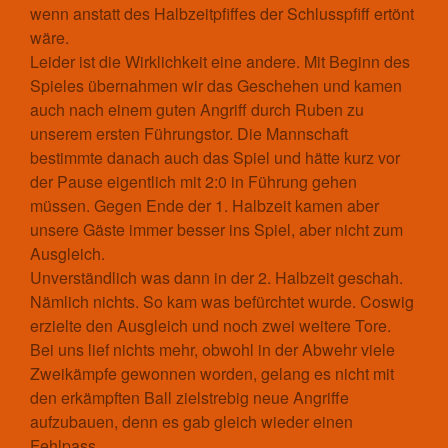
Statistisches
wenn anstatt des Halbzeitpfiffes der Schlusspfiff ertönt
Aufnahmeantrag
wäre.
Leider ist die Wirklichkeit eine andere. Mit Beginn des
Änderungsantrag
Spieles übernahmen wir das Geschehen und kamen
Satzung
auch nach einem guten Angriff durch Ruben zu
Mitgliedsbeitrag
unserem ersten Führungstor. Die Mannschaft
Beitragsordnung
bestimmte danach auch das Spiel und hätte kurz vor
Bankverbindung
der Pause eigentlich mit 2:0 in Führung gehen
Datenschutzordnung
müssen. Gegen Ende der 1. Halbzeit kamen aber
Shop
unsere Gäste immer besser ins Spiel, aber nicht zum
Abteilungen
Ausgleich.
Unverständlich was dann in der 2. Halbzeit geschah.
Badminton
Nämlich nichts. So kam was befürchtet wurde. Coswig
Aktuelles
erzielte den Ausgleich und noch zwei weitere Tore.
Kontakt
Bei uns lief nichts mehr, obwohl in der Abwehr viele
Trainingszeiten und Orte
Zweikämpfe gewonnen worden, gelang es nicht mit
Basketball
den erkämpften Ball zielstrebig neue Angriffe
Aktuelles
aufzubauen, denn es gab gleich wieder einen
Kontakt
Fehlpass.