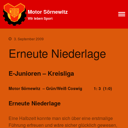
Motor Sörnewitz
Wir leben Sport
Aktuelles
News Feed
3. September 2009
Allgemeines
Erneute Niederlage
Ansprechpartner SV Motor
Sörnewitz
Vorstand
Angebote
E-Junioren – Kreisliga
Shop
Fitness
Motor Sörnewitz – Grün/Weiß Coswig 1: 3 (1:0)
Kegelbahn
Vereinsbus
Erneute Niederlage
Vereinsheim
Chronik
Eine Halbzeit konnte man sich über eine erstmalige
Sektion Bergsteigen
Führung erfreuen und wäre sicher glücklich gewesen,