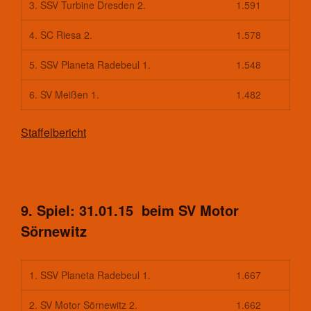
3. SSV Turbine Dresden 2.
1.591
Aktuelles
Kontakt
4. SC Riesa 2.
1.578
Trainingszeiten und Orte
Tischtennis
5. SSV Planeta Radebeul 1.
1.548
Aktuelles
6. SV Meißen 1.
1.482
Kontakt
Trainingszeiten und Orte
Staffelbericht
Shop
Impressum
Kontakt
9. Spiel: 31.01.15 beim SV Motor
Datenschutzerklärung
Sörnewitz
Haftungsausschluss
(Disclaimer)
1. SSV Planeta Radebeul 1.
1.667
Aufnahmeantrag
Cookie-Richtlinie (EU)
2. SV Motor Sörnewitz 2.
1.662