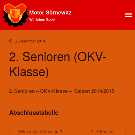
Motor Sörnewitz
Wir leben Sport
5. Dezember 2014
2. Senioren (OKV-
Aktuelles
Klasse)
News Feed
Allgemeines
Ansprechpartner SV Motor
2. Senioren – OKV-Klasse – Saison 2014/2015
Sörnewitz
Vorstand
Angebote
Abschlusstabelle
Shop
Fitness
1. SSV Turbine Dresden 2.
51,5 Punkte
Kegelbahn