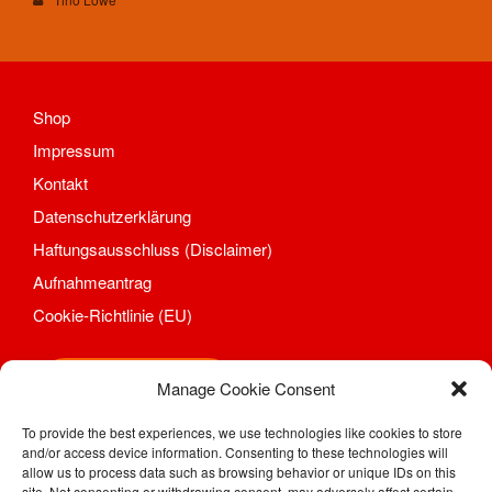
Shop
Impressum
Kontakt
Datenschutzerklärung
Haftungsausschluss (Disclaimer)
Aufnahmeantrag
Cookie-Richtlinie (EU)
Shop
Manage Cookie Consent
To provide the best experiences, we use technologies like cookies to store
and/or access device information. Consenting to these technologies will
SV Motor Sörnewitz e. V.
allow us to process data such as browsing behavior or unique IDs on this
Kahlhügelweg 31
site. Not consenting or withdrawing consent, may adversely affect certain