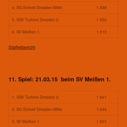
Kontakt
4. SG Einheit Dresden-Mitte
1.588
Trainingszeiten und Orte
Basketball
5. SSV Turbine Dresden 2.
1.552
Aktuelles
Kontakt
6. SV Meißen 1.
1.513
Mannschaften
Spieltrieb/Spielplan
Staffelbericht
Fitness
Aktuelles
Kontakt
Trainingszeiten und Orte
11. Spiel: 21.03.15 beim SV Meißen 1.
Fußball
Aktuelles
1. SSV Turbine Dresden 2.
1.661
Kontakt
Mannschaften Fußball
2. SG Einheit Dresden-Mitte
1.644
1. Männer
3. SV Meißen 1.
1.601
2. Männer