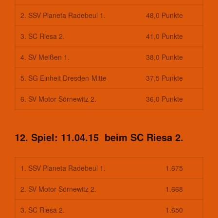
Vereinsbus
2. SSV Planeta Radebeul 1.
48,0 Punkte
Vereinsheim
3. SC Riesa 2.
41,0 Punkte
Chronik
Sektion Bergsteigen
4. SV Meißen 1.
38,0 Punkte
Statistisches
Aufnahmeantrag
5. SG Einheit Dresden-Mitte
37,5 Punkte
Änderungsantrag
6. SV Motor Sörnewitz 2.
36,0 Punkte
Satzung
Mitgliedsbeitrag
Beitragsordnung
12. Spiel: 11.04.15 beim SC Riesa 2.
Bankverbindung
Datenschutzordnung
Shop
1. SSV Planeta Radebeul 1.
1.675
Abteilungen
2. SV Motor Sörnewitz 2.
1.668
Badminton
Aktuelles
3. SC Riesa 2.
1.650