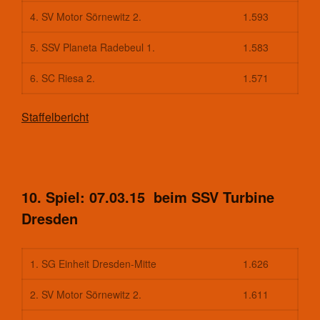
Alte Herren
4. SV Motor Sörnewitz 2.
1.593
D-Junioren
E-Junioren
5. SSV Planeta Radebeul 1.
1.583
Traditionsmannschaft/Freizeit
6. SC Riesa 2.
1.571
Trainingszeiten und Orte
Gymnastik
Staffelbericht
Aktuelles
Kontakt
Trainingszeiten und Orte
Herzsport
10. Spiel: 07.03.15 beim SSV Turbine
Kegeln
Dresden
Aktuelles
Kontakt
Mannschaften Kegeln
1. SG Einheit Dresden-Mitte
1.626
1. Männer
Trainingszeiten und Orte
2. SV Motor Sörnewitz 2.
1.611
Reha-Sport