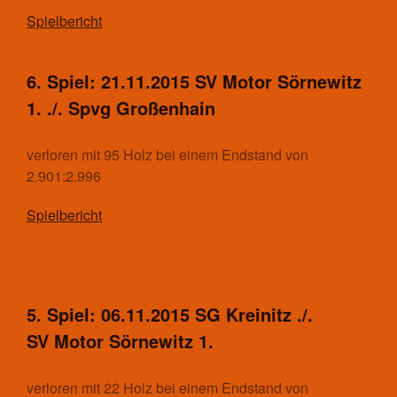
Spielbericht
Tischtennis
Aktuelles
Kontakt
6. Spiel: 21.11.2015 SV Motor Sörnewitz
Trainingszeiten und Orte
1. ./. Spvg Großenhain
Shop
verloren mit 95 Holz bei einem Endstand von
2.901:2.996
Impressum
Kontakt
Spielbericht
Datenschutzerklärung
Haftungsausschluss
(Disclaimer)
Aufnahmeantrag
5. Spiel: 06.11.2015 SG Kreinitz ./.
Cookie-Richtlinie (EU)
SV Motor Sörnewitz 1.
verloren mit 22 Holz bei einem Endstand von