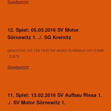
Spielbericht
Chronik
Sektion Bergsteigen
Statistisches
Aufnahmeantrag
12. Spiel: 05.03.2016 SV Motor
Änderungsantrag
Satzung
Sörnewitz 1. ./. SG Kreinitz
Mitgliedsbeitrag
Beitragsordnung
gewonnen mit 126 Holz bei einem Endstand von 2.998
Bankverbindung
: 2.872
Datenschutzordnung
Spielbericht
Shop
Abteilungen
Badminton
Aktuelles
11. Spiel: 13.02.2016 SV Aufbau Riesa 1.
Kontakt
./. SV Motor Sörnewitz 1.
Trainingszeiten und Orte
Basketball