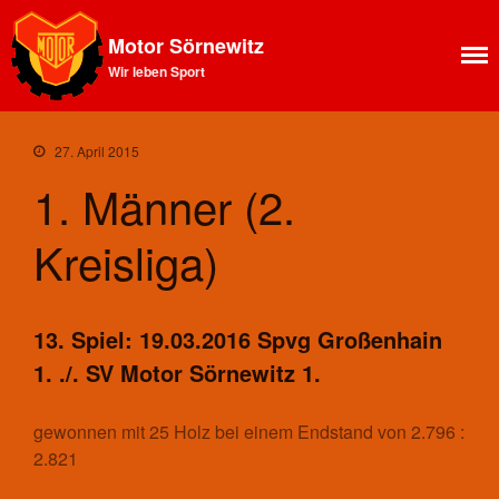
Motor Sörnewitz
Wir leben Sport
27. April 2015
Aktuelles
1. Männer (2.
News Feed
Allgemeines
Kreisliga)
Ansprechpartner SV Motor
Sörnewitz
Vorstand
Angebote
13. Spiel: 19.03.2016 Spvg Großenhain
Shop
1. ./. SV Motor Sörnewitz 1.
Fitness
Kegelbahn
gewonnen mit 25 Holz bei einem Endstand von 2.796 :
Vereinsbus
2.821
Vereinsheim