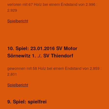
verloren mit 67 Holz bei einem Endstand von 2.996 :
Aktuelles
2.929
Kontakt
Mannschaften
Spielbericht
Spieltrieb/Spielplan
Fitness
Aktuelles
Kontakt
10. Spiel: 23.01.2016 SV Motor
Trainingszeiten und Orte
Sörnewitz 1. ./. SV Thiendorf
Fußball
Aktuelles
gewonnen mit 58 Holz bei einem Endstand von 2.859 :
Kontakt
2.801
Mannschaften Fußball
1. Männer
Spielbericht
2. Männer
Alte Herren
9. Spiel: spielfrei
D-Junioren
E-Junioren