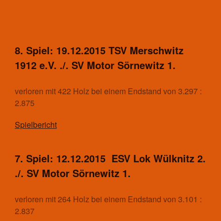
Traditionsmannschaft/Freizeit
Trainingszeiten und Orte
Gymnastik
8. Spiel: 19.12.2015 TSV Merschwitz
Aktuelles
1912 e.V. ./. SV Motor Sörnewitz 1.
Kontakt
Trainingszeiten und Orte
verloren mit 422 Holz bei einem Endstand von 3.297 :
Herzsport
2.875
Kegeln
Aktuelles
Spielbericht
Kontakt
Mannschaften Kegeln
7. Spiel: 12.12.2015 ESV Lok Wülknitz 2.
1. Männer
Trainingszeiten und Orte
./. SV Motor Sörnewitz 1.
Reha-Sport
Aktuelles
verloren mit 264 Holz bei einem Endstand von 3.101 :
Kontakt
2.837
Trainingszeiten und Orte